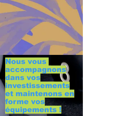
Nous vous
accompagnons
dans vos
investissements
et maintenons en
forme vos
équipements !