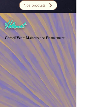
Nos produits
Holismat
C
onseil
V
ente
M
aintenance
F
inancement