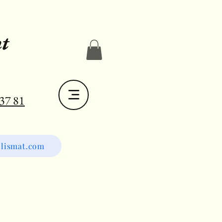
t
 37 81
lismat.com