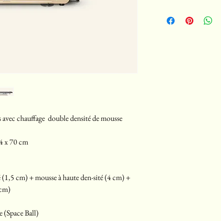
ns avec chauffage double densité de mousse
04 x 70 cm
é (1,5 cm) + mousse à haute den-sité (4 cm) +
 cm)
 (Space Ball)