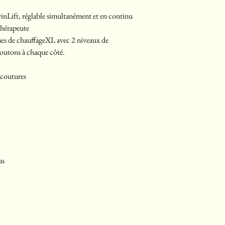
TwinLift, réglable simultanément et en continu
 thérapeute
ques de chauffageXL avec 2 niveaux de
boutons à chaque côté.
 coutures
us