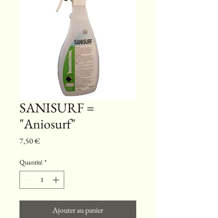
SANISURF =
"Aniosurf"
Prix
7,50 €
Quantité
*
Ajouter au panier