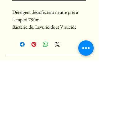
Détergent désinfectant neutre prêt à
l'emploi 750ml
Bactéricide, Levuricide et Virucide
Holismat
2 rue Saint Vincent
44190 Gétigné, France
+33 (0)7 77 18 37 81
2 rue Saint Vincent
44190 Gétigné, France
contact@holismat.com