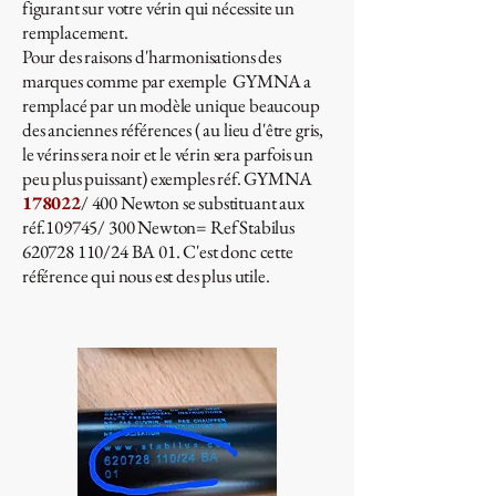
figurant sur votre vérin qui nécessite un
remplacement.
​Pour des raisons d'harmonisations des
marques comme par exemple GYMNA a
remplacé par un modèle unique beaucoup
des anciennes références ( au lieu d'être gris,
le vérins sera noir et le vérin sera parfois un
peu plus puissant) exemples réf. GYMNA
178022
/ 400 Newton se substituant aux
réf.109745/ 300 Newton= Ref Stabilus
620728 110
/24 BA 01. C'est donc cette
référence qui nous est des plus utile.