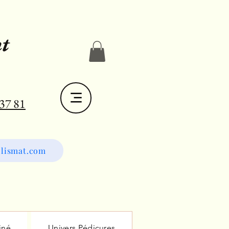
t
 37 81
lismat.com
iné
Univers Pédicures